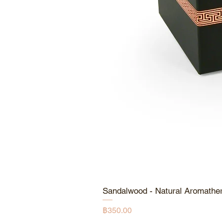
Sandalwood - Natural Aromathe
ราคา
฿350.00