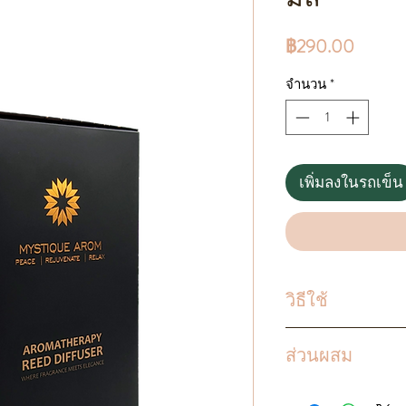
ราคา
฿290.00
จำนวน
*
เพิ่มลงในรถเข็น
วิธีใช้
ค่อย ๆ ถอดฝาจุก 
ส่วนผสม
น้ำมัน ดิฟฟิวเซอร์
น้ำมัน ก้านไม้จะ
น้ำมันหอม เอธา