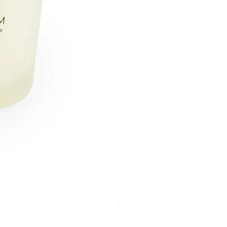
Sandalwood - Natural Arom
ราคา
฿550.00