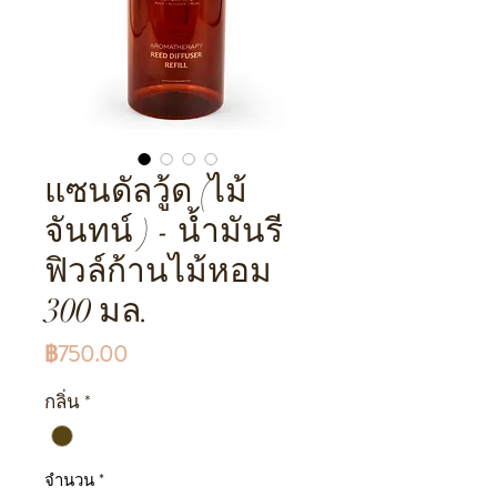
แซนดัลวู้ด (ไม้
จันทน์ ) - น้ำมันรี
ฟิวล์ก้านไม้หอม
300 มล.
ราคา
฿750.00
กลิ่น
*
จำนวน
*