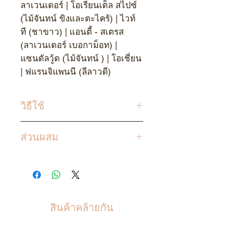
ลาเวนเดอร์ | โอเรียนเต็ล สไปซ์
(ไม้จันทน์ ขิงและตะไคร้) | ไวท์
ที (ชาขาว) | แอนตี้ - สเตรส
(ลาเวนเดอร์ เบอกาม็อท) |
แซนดัลวู้ด (ไม้จันทน์ ) | โอเชี่ยน
| ฟแรนจิแพนนี (ลีลาวดี)
วิธีใช้
ค่อย ๆ ถอดฝาจุก สามารถใช้เติม
ส่วนผสม
ขวดหรือแจกันที่ใช้ก้านไม้หรือใช้
เติมเครื่องพ่นควันไฟฟ้า
น้ำบริสุทธิ์ น้ำมันหอมระเหย เอ
เมื่อเติมขวดหรือแจกัน รอ
ทานอล
5%
ประมาณ
24
ถึง
36
ชั่วโมงเพื่อให้
ก้านไม้ดึงน้ำมันขึ้นมา
เมื่อเติม เครื่องพ่นควันไฟฟ้า ให้
สินค้าคล้ายกัน
เติมน้ำมันหอมประมาณ 1 ฝาตวง