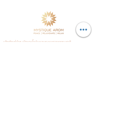
ผลิตภัณฑ์บำรุงผิวและน้ำมันหอมระเหยจากธรรมชาติ
ผลิตในประเทศไทย
โดยใช้พืชสมุนไพรและวัตถุดิบคุณภาพดีร่วมกับ
วิทยาศาสตร์ผิวหนังที่ทันสมัย
จัดส่งฟรีในประเทศ
แผนผังเว็บไซต์
Testimonials
Home
Our Stores
Products
Distributors
Our Story
Retail Stores
Philosophy
Contact Us
Our Ethics
Blog