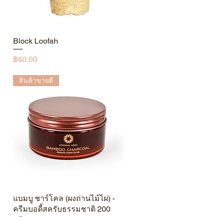
Block Loofah
ดูข้อมูลด่วน
ราคา
฿60.00
สินค้าขายดี
แบมบู ชาร์โคล (ผงถ่านไม้ไผ่) -
ดูข้อมูลด่วน
ครีมบอดี้สครับธรรมชาติ 200