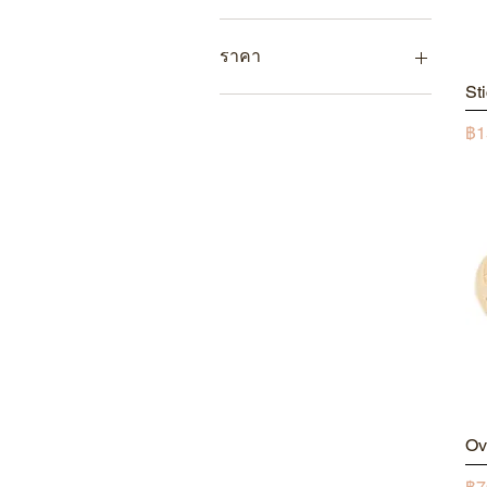
ราคา
St
฿60
฿350
รา
฿1
Ov
รา