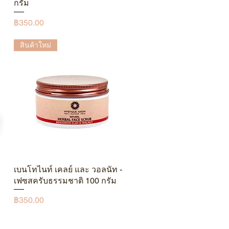
กรัม
ราคา
฿350.00
สินค้าใหม่
เบนโทไนท์ เคลย์ และ วอลนัท -
ดูข้อมูลด่วน
เฟซสครับธรรมชาติ 100 กรัม
ราคา
฿350.00