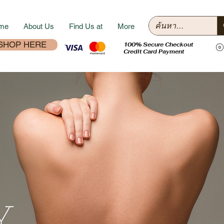
me
About Us
Find Us at
More
SHOP HERE
100% Secure Checkout
Credit Card Payment