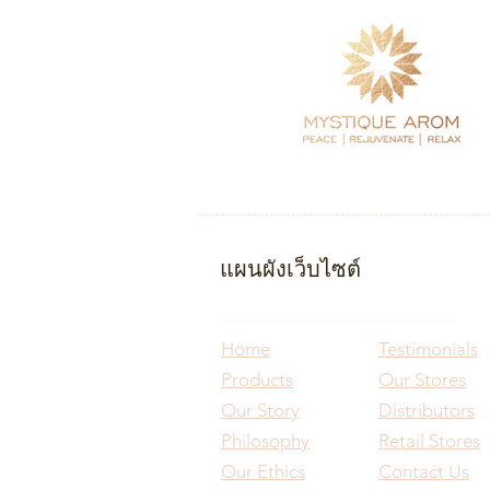
แผนผังเว็บไซต์
Home
Testimonials
Products
Our Stores
Our Story
Distributors
Philosophy
Retail Stores
Our Ethics
Contact Us