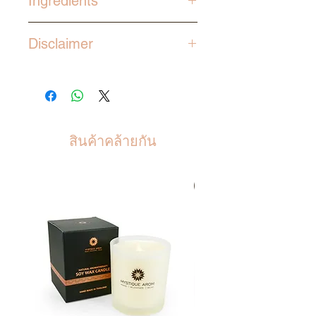
Ingredients
before use on body and feet.
Can be used around your toes
Sandstone
and the soles of your feet to
Disclaimer
remove calluses. Use gentle
To avoid redness and damage
movements and circular
to skin, do not scrub for too
motions for perfect results.
long or with a strong force.
Rinse off. Apply our
moisturizing body oils, butter
สินค้าคล้ายกัน
and lotions to achieve a better
smoothing finish. Clean the
stone after use. Store in a dried
สินค้าขายดี
area at room temperature.