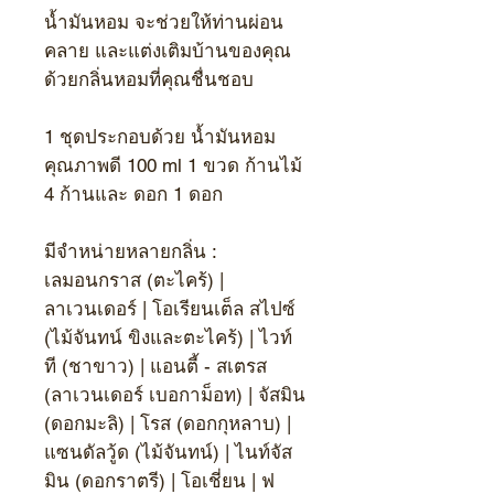
น้ำมันหอม จะช่วยให้ท่านผ่อน
คลาย และแต่งเติมบ้านของคุณ
ด้วยกลิ่นหอมที่คุณชื่นชอบ
1
ชุดประกอบด้วย น้ำมันหอม
คุณภาพดี
100 ml 1
ขวด ก้านไม้
4
ก้านและ ดอก
1
ดอก
มีจำหน่ายหลายกลิ่น :
เลมอนกราส (ตะไคร้) |
ลาเวนเดอร์ | โอเรียนเต็ล สไปซ์
(ไม้จันทน์ ขิงและตะไคร้) | ไวท์
ที (ชาขาว) | แอนตี้ - สเตรส
(ลาเวนเดอร์ เบอกาม็อท) | จัสมิน
(ดอกมะลิ) | โรส (ดอกกุหลาบ) |
แซนดัลวู้ด (ไม้จันทน์) | ไนท์จัส
มิน (ดอกราตรี) | โอเชี่ยน | ฟ