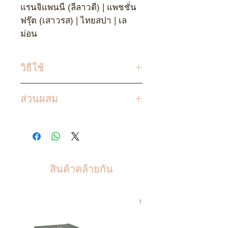
แรนจิแพนนี (ลีลาวดี) | แพชชั่น
ฟรุ๊ต (เสาวรส) | ไทยสปา | เล
ม่อน
วิธีใช้
ค่อย ๆ ถอดฝาจุก ใส่แท่งไม้รีด
ส่วนผสม
ทั้งหมดลงในขวดน้ำมัน ดิฟฟิว
เซอร์ เพื่อให้ปลายก้านไม้ดูดซับ
น้ำมันหอม เอธานอล
น้ำมัน ก้านไม้จะดึงน้ำมันและ
ปล่อยกลิ่นหอมออกมารอบ ๆ
รอประมาณ
24
ถึง
36
ชั่วโมงเพื่อ
ให้ก้านไม้ดึงน้ำมันขึ้นมา
สินค้าคล้ายกัน
ควรเก็บในที่ที่ไม่มีความร้อนและ
ให้พ้นจากแสงแดด
สินค้าขายดี
เพื่อเพิ่มกลิ่นหอมพลิกก้านไม้เป็น
ครั้งคราว ควรเปลี่ยนก้านไม้ทุก