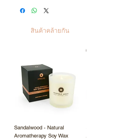
น้ำบริสุทธิ์ น้ำมันหอมระเหย เอ
เมื่อเติมขวดหรือแจกัน รอ
ทานอล
5%
ประมาณ
24
ถึง
36
ชั่วโมงเพื่อให้
ก้านไม้ดึงน้ำมันขึ้นมา
เมื่อเติม เครื่องพ่นควันไฟฟ้า ให้
สินค้าคล้ายกัน
เติมน้ำมันหอมประมาณ
1
ฝาตวง
ต่อน้ำ
200
มล.
สินค้าขายดี
ควรเก็บในที่ที่ไม่มีความร้อนและ
ให้พ้นจากแสงแดด
เพื่อเพิ่มกลิ่นหอมพลิกก้านไม้เป็น
ครั้งคราว
ควรเปลี่ยนก้านไม้ทุกครั้งที่มีการ
ใช้น้ำมันกลิ่นใหม่
Sandalwood - Natural
Sandalwood - Natural
Aromatherapy Soy Wax
Aromatherapy Soy Wa