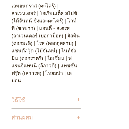
เลมอนกราส (ตะไคร้) |
ลาเวนเดอร์ | โอเรียนเต็ล สไปซ์
(ไม้จันทน์ ขิงและตะไคร้) | ไวท์
ที (ชาขาว) | แอนตี้ - สเตรส
(ลาเวนเดอร์ เบอกาม็อท) | จัสมิน
(ดอกมะลิ) | โรส (ดอกกุหลาบ) |
แซนดัลวู้ด (ไม้จันทน์) | ไนท์จัส
มิน (ดอกราตรี) | โอเชี่ยน | ฟ
แรนจิแพนนี (ลีลาวดี) | แพชชั่น
ฟรุ๊ต (เสาวรส) | ไทยสปา | เล
ม่อน
วิธีใช้
ค่อย ๆ ถอดฝาจุก สามารถใช้เติม
ส่วนผสม
ขวดหรือแจกันที่ใช้ก้านไม้หรือใช้
เติมเครื่องพ่นควันไฟฟ้า