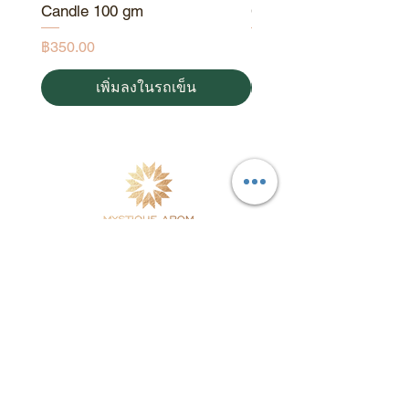
Candle 100 gm
Candle 190 gm
ราคา
ราคา
฿350.00
฿550.00
เพิ่มลงในรถเข็น
ผลิตภัณฑ์บำรุงผิวและน้ำมันหอมระเหยจากธรรมชาติ
ผลิตในประเทศไทย
โดยใช้พืชสมุนไพรและวัตถุดิบคุณภาพดีร่วมกับ
วิทยาศาสตร์ผิวหนังที่ทันสมัย
จัดส่งฟรีในประเทศ
แผนผังเว็บไซต์
Testimonials