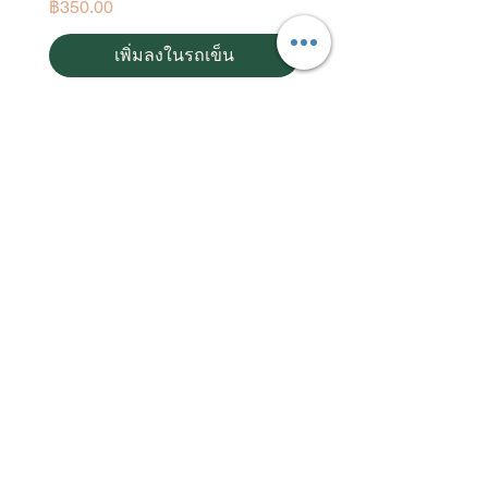
ราคา
ราคา
฿350.00
฿550.00
เพิ่มลงในรถเข็น
ผลิตภัณฑ์บำรุงผิวและน้ำมันหอมระเหยจากธรรมชาติ
ผลิตในประเทศไทย
โดยใช้พืชสมุนไพรและวัตถุดิบคุณภาพดีร่วมกับ
วิทยาศาสตร์ผิวหนังที่ทันสมัย
จัดส่งฟรีในประเทศ
แผนผังเว็บไซต์
Testimonials
Home
Our Stores
Products
Distributors