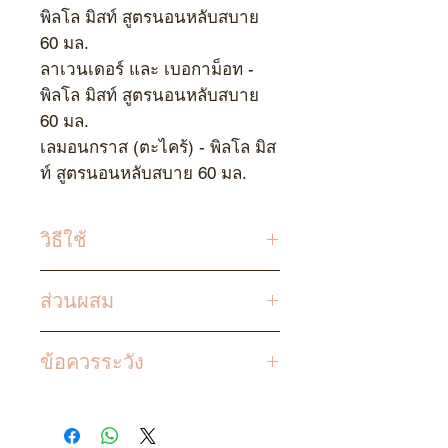
พิลโล มิสท์ สูตรนอนหลับสบาย
60
มล.
ลาเวนเดอร์ และ เบอกาม็อท -
พิลโล มิสท์ สูตรนอนหลับสบาย
60
มล.
เลมอนกราส (ตะไคร้) - พิลโล มิส
ท์ สูตรนอนหลับสบาย
60
มล.
วิธีใช้
สเปรย์ลงบนหมอนหรือห้อง เพื่อ
ส่วนผสม
ช่วยให้คุณนอนหลับและผ่อน
คลาย
น้ำบริสุทธิ์ น้ำมันหอมระเหย เอ
ข้อควรระวัง
ทานอล 5%
สเปรย์ห้องและหมอนแบบ
ธรรมชาติช่วยให้หลับง่ายขึ้นและ