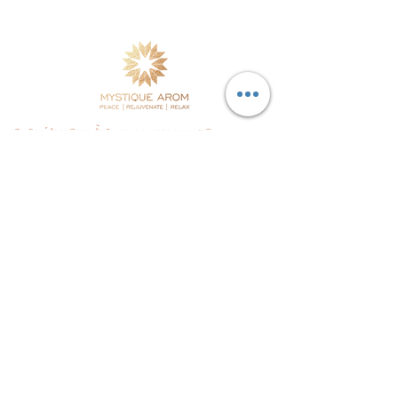
ผลิตภัณฑ์บำรุงผิวและน้ำมันหอมระเหยจากธรรมชาติ
ผลิตในประเทศไทย
โดยใช้พืชสมุนไพรและวัตถุดิบคุณภาพดีร่วมกับ
วิทยาศาสตร์ผิวหนังที่ทันสมัย
จัดส่งฟรีในประเทศ
แผนผังเว็บไซต์
Testimonials
Home
Our Stores
Products
Distributors
Our Story
Retail Stores
Philosophy
Contact Us
Our Ethics
Blog