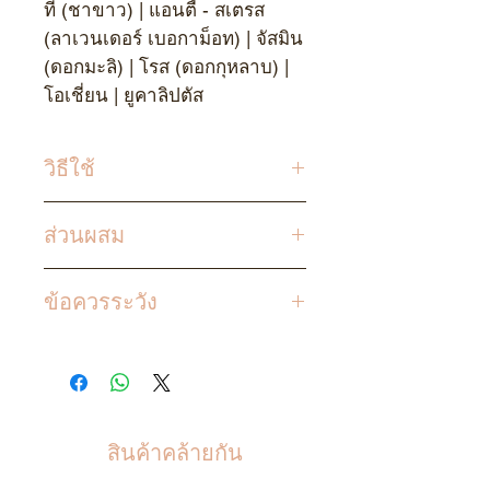
ที (ชาขาว) | แอนตี้ - สเตรส
(ลาเวนเดอร์ เบอกาม็อท) | จัสมิน
(ดอกมะลิ) | โรส (ดอกกุหลาบ) |
โอเชี่ยน | ยูคาลิปตัส
วิธีใช้
เขย่าขวดก่อนใช้ ถือขวดตั้งขึ้น
ส่วนผสม
ฉีดพ่นไปรอบ ๆ ห้อง
น้ำบริสุทธิ์ น้ำมันหอม เอทานอล
ข้อควรระวัง
5 %
เก็บผลิตภัณฑ์ให้ห่างจาก
ความชื้นและสัมผัสกับแสงแดด
เพื่อรักษาความสดใหม่และ
ประโยชน์ของส่วนผสม
สินค้าคล้ายกัน
เก็บผลิตภัณฑ์ที่อุณหภูมิห้องเพื่อ
รักษาความสม่ำเสมอ