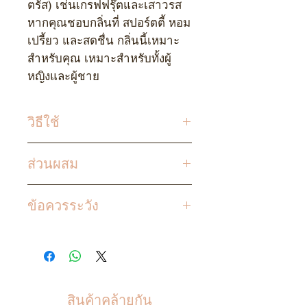
ตรัส) เช่นเกรฟฟรุ๊ตและเสาวรส
หากคุณชอบกลิ่นที่ สปอร์ตตี้ หอม
เปรี้ยว และสดชื่น กลิ่นนี้เหมาะ
สำหรับคุณ เหมาะสำหรับทั้งผู้
หญิงและผู้ชาย
วิธีใช้
ฉีดพ่นตามร่างกายได้ตลอดทั้งวัน
ส่วนผสม
ตามต้องการ
Aqua, Essential Oils
ข้อควรระวัง
เก็บผลิตภัณฑ์ให้ห่างจาก
ความชื้นและสัมผัสกับแสงแดด
เพื่อรักษาความสดใหม่และ
ประโยชน์ของส่วนผสม ปิดฝาให้
สินค้าคล้ายกัน
แน่นหลังการใช้งานเพราะน้ำมัน