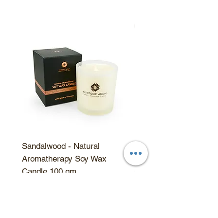
ธรรมชาติสามารถหืนได้ง่ายแม้
จะมีการปนเปื้อนจากน้ำเพียงเล็ก
สินค้าขายดี
น้อย ตรวจสอบให้แน่ใจว่ามือของ
คุณแห้งเมื่อสัมผัสกับฝา
Sandalwood - Natural
Sandalwood - Natural
Aromatherapy Soy Wax
Aromatherapy Soy Wa
Candle 100 gm
Candle 190 gm
ราคา
ราคา
฿350.00
฿550.00
เพิ่มลงในรถเข็น