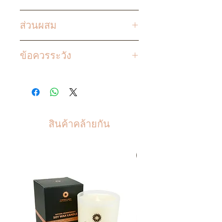
เทน้ำมันนวดตามจำนวนที่
ส่วนผสม
ต้องการลงบนฝ่ามือของคุณและ
นวดเบา ๆ ลงบนบริเวณที่ปวด
น้ำมันรำข้าว, น้ำมันมะพร้าว,
เมื่อยโดยใช้เทคนิคการกดนวด
ข้อควรระวัง
น้ำมันคาโนลา, วิตามินอี, น้ำมัน
มาตรฐานตามชอบ
หอม
มิสทิค อารมณ์ ไม่ใช้น้ำมันแร่
พาราฟินเหลวในสินค้าทุก
คุณสามารถใช้น้ำมันนวดของเรา
ประเภท
น้ำมันแร่เป็นน้ำมันไร้
ควบคู่กับไม้นวดเพื่อเพิ่ม
กลิ่นราคาไม่แพงที่ทำจาก
ประสิทธิภาพการนวด
สินค้าคล้ายกัน
ปิโตรเลียมเป็นผลพลอยได้จาก
การกลั่นน้ำมันเพื่อผลิตน้ำมัน
เบนซิน น้ำมันแร่ถูกใช้เป็นสารให้
สินค้าขายดี
ความชุ่มชื้นราคาถูกใน
ผลิตภัณฑ์ดูแลผิวและเครื่อง
สำอางทั่วไป น้ำมันแร่คือ
ไฮโดรคาร์บอนที่เคลือบอยู่บนผิว
และป้องกันไม่ให้สารใดถูกดูดซึม