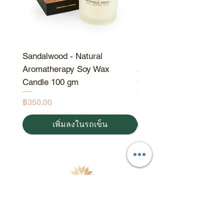
เข้าสู่ผิวพรรณเนื่องจากโมเลกุล
ของมันมีขนาดใหญ่ น้ำมันแร่
สามารถอุดตันรูขุมขน และชะลอ
การไหลเวียนระหว่างรูขุมขนบน
ผิวหนัง อีกทั้งยังทำให้ติดเชื้อง่าย
Sandalwood - Natural
Sandalwood - Natural
ขึ้น มอยเจอร์ไรเซอร์ที่มีคุณภาพ
Aromatherapy Soy Wax
Aromatherapy Soy Wa
ควรดูดซึมเข้าสู่ผิวหนังได้ง่าย
Candle 100 gm
Candle 190 gm
และบำรุงผิว ที่ มิสทิค อารมณ์
ราคา
ราคา
฿350.00
฿550.00
เราใช้น้ำมันจากพืชธรรมชาติ
และเนยธรรมชาติที่ดูดซึมเข้าสู่
เพิ่มลงในรถเข็น
ผิวและให้ความชุ่มชื้นแก่ผิวด้วย
สารอาหารที่มีประโยชน์
เก็บผลิตภัณฑ์ให้ห่างจาก
ความชื้นและสัมผัสกับแสงแดด
เพื่อรักษาความสดใหม่และ
ประโยชน์ของส่วนผสม ปิดฝาให้
แน่นหลังการใช้งานเพราะน้ำมัน
ผลิตภัณฑ์บำรุงผิวและน้ำมันหอมระเหยจากธรรมชาติ