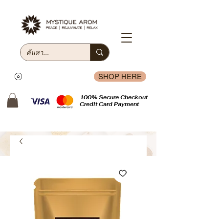
SHOP HERE
100% Secure Checkout
Credit Card Payment