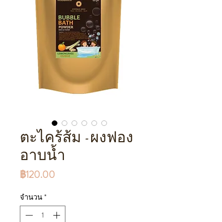
ตะไคร้ส้ม -ผงฟอง
อาบน้ำ
ราคา
฿120.00
จำนวน
*