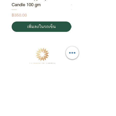
Candle 100 gm
Candle 190 gm
ราคา
ราคา
฿350.00
฿550.00
เพิ่มลงในรถเข็น
ผลิตภัณฑ์บำรุงผิวและน้ำมันหอมระเหยจากธรรมชาติ
ผลิตในประเทศไทย
โดยใช้พืชสมุนไพรและวัตถุดิบคุณภาพดีร่วมกับ
วิทยาศาสตร์ผิวหนังที่ทันสมัย
จัดส่งฟรีในประเทศ
แผนผังเว็บไซต์