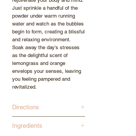
rejuvenate your body and mind.
Just sprinkle a handful of the
powder under warm running
water and watch as the bubbles
begin to form, creating a blissful
and relaxing environment.
Soak away the day's stresses
as the delightful scent of
lemongrass and orange
envelops your senses, leaving
you feeling pampered and
revitalized.
Directions
Just sprinkle a handful of the
Ingredients
powder under warm running
water, use your hand to mix and