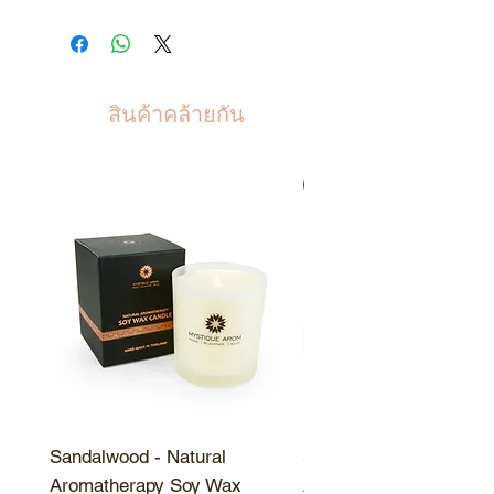
Sodium Bicarbonate (Food
watch as the bubbles begin to
Grade), Sodium
form.
Lauroamphoacetate, Sodium
Cocoyl Isethionate, (French)
สินค้าคล้ายกัน
Epsom Salt, Citric Acid,
Himalayan Salt,
Cornstarch, Aloe Barbadensis
สินค้าขายดี
Extract,Trehalos (Japan),
Chamomile Extract, Triglyceride
(Coconut),Grapeseed Oil,
Olefin Sulphonate
(Coconut), Vitamin E, Avena
Stiva Kemel Extract (Oat Milk)
Allantoin, Rosehip Oil, Caprylic
Capric Glycerine, Fragrance
Sandalwood - Natural
Sandalwood - Natural
Aromatherapy Soy Wax
Aromatherapy Soy Wa