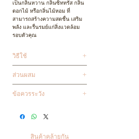
เป็นกลิ่นหวาน กลิ่นซิททรัส กลิ่น
ดอกไม้ หรือกลิ่นไม้หอม ที่
สามารถสร้างความสดชื่น เสริม
พลัง และรื่นรมย์แก่สิ่งแวดล้อม
รอบตัวคุณ
วิธีใช้
เติมน้ำมันอโรม่า
5-10
หยด ผสม
ส่วนผสม
น้ำสะอาด ด้านบนของเตาน้ำมัน
ควรใช้น้ำมันประมาณ
5%
ของ
Premium Aroma Burner Oil
ปริมาณน้ำ จุดเทียนที่ฐานของ
ข้อควรระวัง
เตา ส่วนผสมของน้ำมัน/น้ำจะ
ไม่เหมาะที่จะใช้กับเครื่องพ่นควัน
เริ่มร้อนและระเหย ทำให้สร้าง
ไฟฟ้า
กลิ่นหอมทั่วห้อง
เก็บผลิตภัณฑ์ให้ห่างจาก
ความชื้นและสัมผัสกับแสงแดด
สินค้าคล้ายกัน
เพื่อรักษาความสดใหม่และ