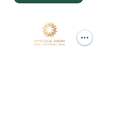
ผลิตภัณฑ์บำรุงผิวและน้ำมันหอมระเหยจากธรรมชาติ
ผลิตในประเทศไทย
โดยใช้พืชสมุนไพรและวัตถุดิบคุณภาพดีร่วมกับ
วิทยาศาสตร์ผิวหนังที่ทันสมัย
จัดส่งฟรีในประเทศ
แผนผังเว็บไซต์
Testimonials
Home
Our Stores
Products
Distributors
Our Story
Retail Stores
Philosophy
Contact Us
Our Ethics