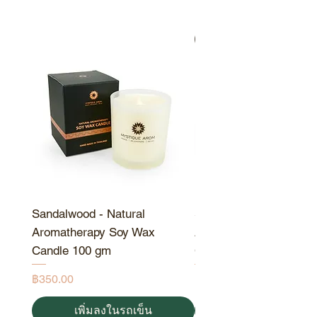
ประโยชน์ของส่วนผสม ปิดฝาให้
แน่นหลังการใช้งานเพราะน้ำมัน
สินค้าขายดี
ธรรมชาติสามารถหืนได้ง่ายแม้
จะมีการปนเปื้อนจากน้ำเพียงเล็ก
น้อย ตรวจสอบให้แน่ใจว่ามือของ
คุณแห้งเมื่อสัมผัสกับฝา
Sandalwood - Natural
Sandalwood - Natural
Aromatherapy Soy Wax
Aromatherapy Soy Wa
Candle 100 gm
Candle 190 gm
ราคา
ราคา
฿350.00
฿550.00
เพิ่มลงในรถเข็น